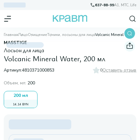
637-88-99
A1, МТС, Life
Главная
Лицо
Очищение
Тоники, лосьоны для лица
Volcanic Mineral Water, 200 мл
MASSTIGE
Лосьон для лица
Volcanic Mineral Water, 200 мл
Артикул:
4810371000853
0
Оставить отзыв
Объем, мл
:
200
200 мл
14,14 BYN