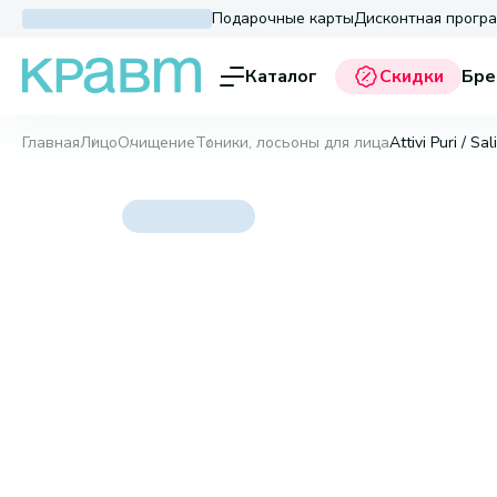
Подарочные карты
Дисконтная прогр
Каталог
Скидки
Бре
Главная
Лицо
Очищение
Тоники, лосьоны для лица
Attivi Puri / S