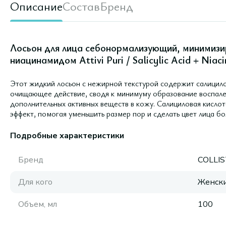
Описание
Состав
Бренд
Лосьон для лица себонормализующий, минимизир
ниацинамидом Attivi Puri / Salicylic Acid + Niac
Этот жидкий лосьон с нежирной текстурой содержит салицило
очищающее действие, сводя к минимуму образование воспале
дополнительных активных веществ в кожу. Салициловая кислот
эффект, помогая уменьшить размер пор и сделать цвет лица б
Подробные характеристики
Бренд
COLLI
Для кого
Женск
Объем, мл
100