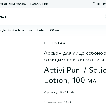
амма
Наши магазины
Блог
Акции
Пн-Пт:
нды
alicylic Acid + Niacinamide Lotion, 100 мл
COLLISTAR
Лосьон для лица себоно
салициловой кислотой 
Attivi Puri / Sal
Lotion, 100 мл
Артикул:
K21886
Объем, мл
:
100