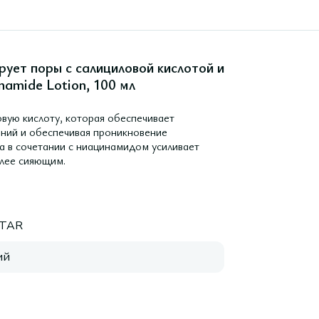
ует поры с салициловой кислотой и
inamide Lotion, 100 мл
вую кислоту, которая обеспечивает
ний и обеспечивая проникновение
а в сочетании с ниацинамидом усиливает
олее сияющим.
STAR
ий