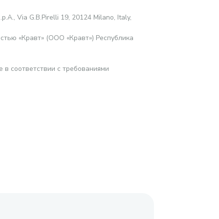
.p.A., Via G.B.Pirelli 19, 20124 Milano, Italy,
стью «Кравт» (ООО «Кравт») Республика
е в соответствии с требованиями