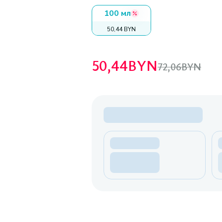
100 мл
50,44 BYN
50,44
BYN
72,06
BYN