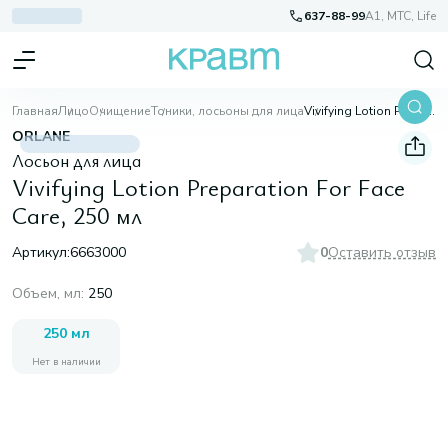
637-88-99
A1, МТС, Life
Главная
Лицо
Очищение
Тоники, лосьоны для лица
Vivifying Lotion Preparation For Face Care, 250 мл
ORLANE
Лосьон для лица
Vivifying Lotion Preparation For Face
Care, 250 мл
Артикул:
6663000
0
Оставить отзыв
Объем, мл
:
250
250 мл
Нет в наличии