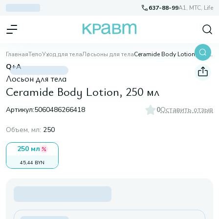
637-88-99
A1, МТС, Life
Главная
Тело
Уход для тела
Лосьоны для тела
Ceramide Body Lotion, 250 мл
Q+A
Лосьон для тела
Ceramide Body Lotion, 250 мл
Артикул:
5060486266418
0
Оставить отзыв
Объем, мл
:
250
250 мл
45,44 BYN