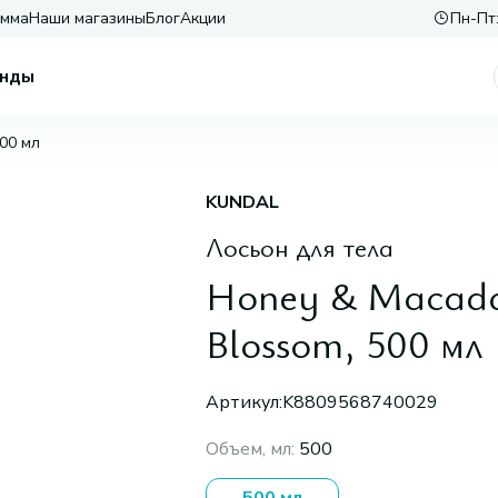
амма
Наши магазины
Блог
Акции
Пн-Пт:
нды
500 мл
KUNDAL
Лосьон для тела
Honey & Macada
Blossom, 500 мл
Артикул:
K8809568740029
Объем, мл
:
500