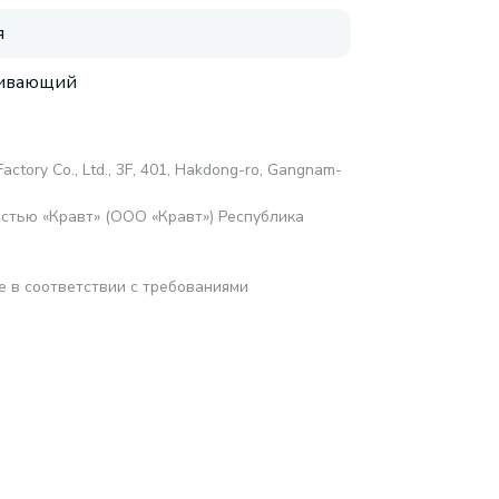
я
аивающий
Factory Co., Ltd., 3F, 401, Hakdong-ro, Gangnam-
стью «Кравт» (ООО «Кравт») Республика
е в соответствии с требованиями