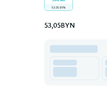
500 мл
53,05 BYN
53,05
BYN