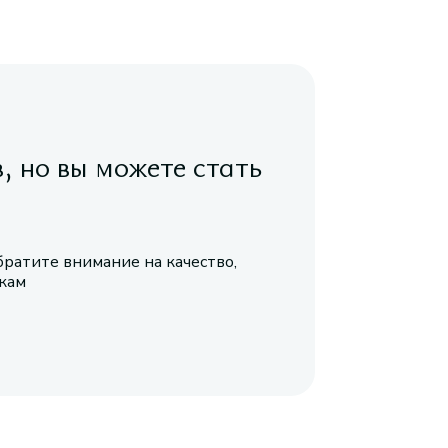
в, но вы можете стать
братите внимание на качество,
икам