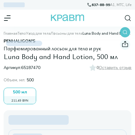
637-88-99
A1, МТС, Life
Главная
Тело
Уход для тела
Лосьоны для тела
Luna Body and Hand Lotion, 500 мл
PENHALIGON'S
Парфюмированный лосьон для тела и рук
Luna Body and Hand Lotion, 500 мл
Артикул:
65187470
0
Оставить отзыв
Объем, мл
:
500
500 мл
211,49 BYN