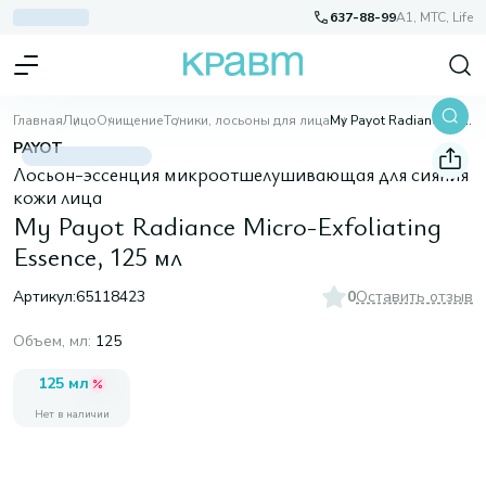
637-88-99
A1, МТС, Life
Главная
Лицо
Очищение
Тоники, лосьоны для лица
My Payot Radiance Micro-Exfoliating Essence, 125 мл
PAYOT
Лосьон-эссенция микроотшелушивающая для сияния
кожи лица
My Payot Radiance Micro-Exfoliating
Essence, 125 мл
Артикул:
65118423
0
Оставить отзыв
Объем, мл
:
125
125 мл
Нет в наличии