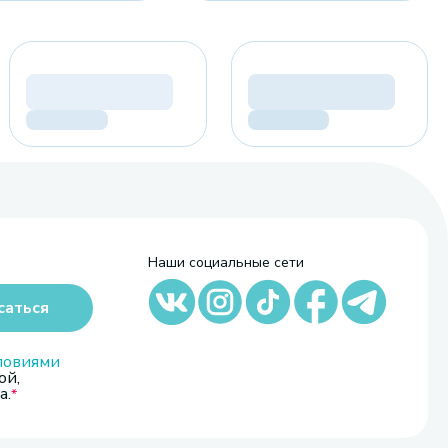
Наши социальные сети
саться
ловиями
ой,
а.