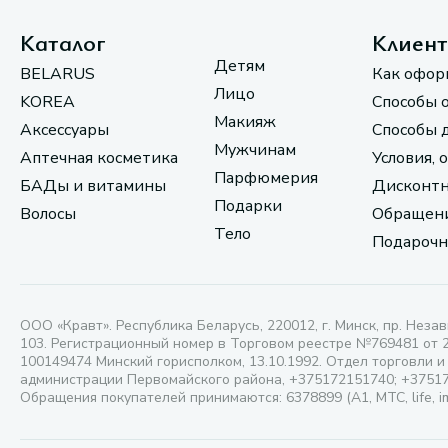
Каталог
Клиен
Детям
BELARUS
Как офор
Лицо
KOREA
Способы 
Макияж
Аксессуары
Способы 
Мужчинам
Аптечная косметика
Условия, 
Парфюмерия
БАДы и витамины
Дисконтн
Подарки
Волосы
Обращени
Тело
Подарочн
ООО «Кравт». Республика Беларусь, 220012, г. Минск, пр. Незав
103. Регистрационный номер в Торговом реестре №769481 от 
100149474 Минский горисполком, 13.10.1992. Отдел торговли и
администрации Первомайского района, +375172151740; +3751
Обращения покупателей принимаются: 6378899 (А1, МТС, life, i