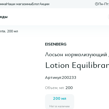
амма
Наши магазины
Блог
Акции
Пн-Пт:
нды
ante, 200 мл
EISENBERG
Лосьон нормализующий 
Lotion Equilibra
Артикул:
200233
Объем, мл
:
200
200 мл
Нет в наличии