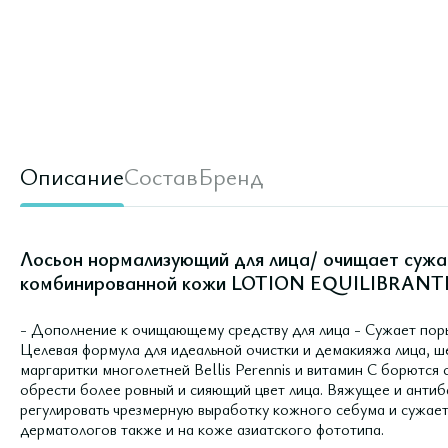
Описание
Состав
Бренд
Лосьон нормализующий для лица/ очищает сужа
комбинированной кожи LOTION EQUILIBRANTE
- Дополнение к очищающему средству для лица - Сужает по
Целевая формула для идеальной очистки и демакияжа лица, ше
маргаритки многолетней Bellis Perennis и витамин С борются
обрести более ровный и сияющий цвет лица. Вяжущее и антиб
регулировать чрезмерную выработку кожного себума и сужае
дерматологов также и на коже азиатского фототипа.