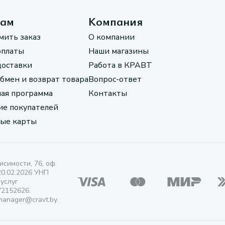
там
Компания
мить заказ
О компании
оплаты
Наши магазины
доставки
Работа в КРАВТ
обмен и возврат товара
Вопрос-ответ
ая программа
Контакты
е покупателей
ые карты
исимости, 76, оф.
20.02.2026 УНП
 услуг
72152626.
manager@cravt.by.