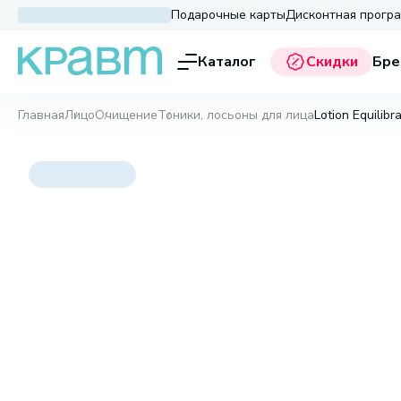
Подарочные карты
Дисконтная прогр
Каталог
Скидки
Бре
Главная
Лицо
Очищение
Тоники, лосьоны для лица
Lotion Equilibr