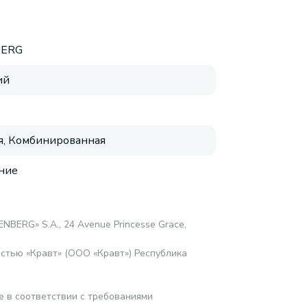
BERG
ий
, Комбинированная
ние
ENBERG» S.A., 24 Avenue Princesse Grace,
стью «Кравт» (ООО «Кравт») Республика
е в соответствии с требованиями