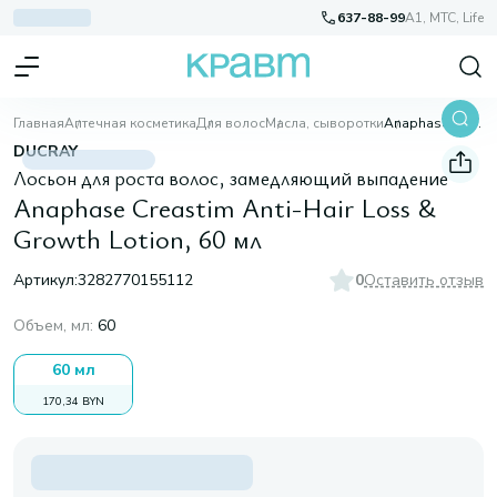
637-88-99
A1, МТС, Life
Главная
Аптечная косметика
Для волос
Масла, сыворотки
Anaphase Creastim Anti-Hair Loss & Growth Lotion, 60 мл
DUCRAY
Лосьон для роста волос, замедляющий выпадение
Anaphase Creastim Anti-Hair Loss &
Growth Lotion, 60 мл
Артикул:
3282770155112
0
Оставить отзыв
Объем, мл
:
60
60 мл
170,34 BYN