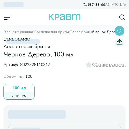
637-88-99
A1, МТС, Life
Главная
Мужчинам
Средства для бритья
После бритья
Черное Дерево, 100 мл
L'ERBOLARIO
Лосьон после бритья
Черное Дерево, 100 мл
Артикул:
8022328110317
0
Оставить отзыв
Объем, мл
:
100
100 мл
75,01 BYN