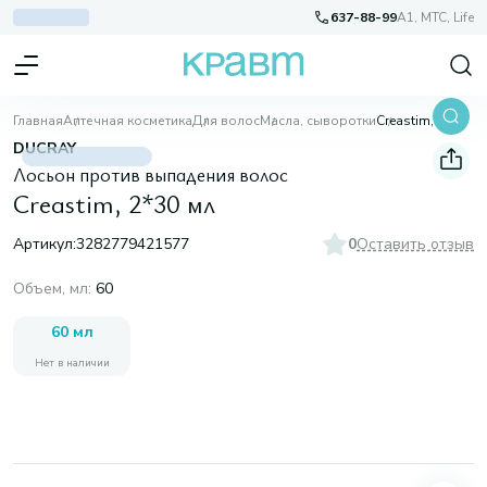
637-88-99
A1, МТС, Life
Главная
Аптечная косметика
Для волос
Масла, сыворотки
Creastim, 2*30 мл
DUCRAY
Лосьон против выпадения волос
Creastim, 2*30 мл
Артикул:
3282779421577
0
Оставить отзыв
Объем, мл
:
60
60 мл
Нет в наличии