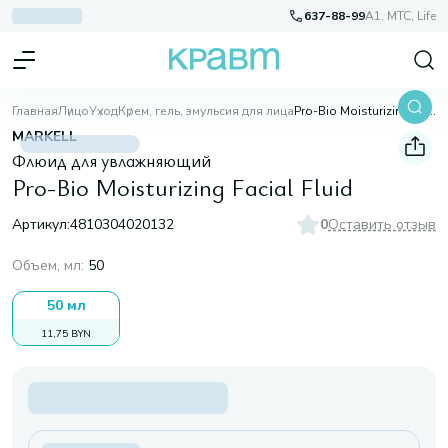
637-88-99
A1, МТС, Life
Главная
Лицо
Уход
Крем, гель, эмульсия для лица
Pro-Bio Moisturizing Facial Fluid
MARKELL
Флюид для увлажняющий
Pro-Bio Moisturizing Facial Fluid
Артикул:
4810304020132
0
Оставить отзыв
Объем, мл
:
50
50 мл
11,75 BYN