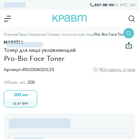
637-88-99
A1, МТС, Life
Главная
Лицо
Очищение
Тоники, лосьоны для лица
Pro-Bio Face Toner
MARKELL
Тонер для лица увлажняющий
Pro-Bio Face Toner
Артикул:
4810304020125
0
Оставить отзыв
Объем, мл
:
200
200 мл
10,47 BYN