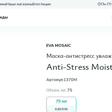
амма
Наши магазины
Блог
Акции
Пн-Пт:
нды
EVA MOSAIC
Маска-антистресс увлаж
Anti-Stress Mois
Артикул:
1370М
Объем, мл
:
75
75 мл
9,89 BYN