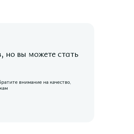
в, но вы можете стать
братите внимание на качество,
икам