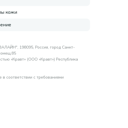
пы кожи
нение
АЛАЙН", 198095, Россия, город Санкт-
помещ.85
стью «Кравт» (ООО «Кравт») Республика
е в соответствии с требованиями