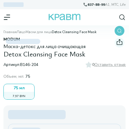
637-88-99
A1, МТС, Life
Главная
Лицо
Маски для лица
Detox Cleansing Face Mask
MODUM
Маска-детокс для лица очищающая
Detox Cleansing Face Mask
Артикул:
B146-204
0
Оставить отзыв
Объем, мл
:
75
75 мл
7,97 BYN