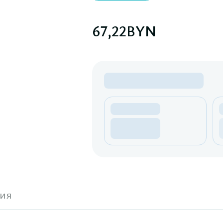
67,22
BYN
ия