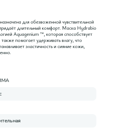
назначена для обезвоженной чувствительной
придаёт длительный комфорт. Маска Hydrabio
логией Aquagenium ™, которая способствует
 также помогает удерживать влагу, что
анавливает эластичность и сияние кожи,
енно.
RMA
с
ительная