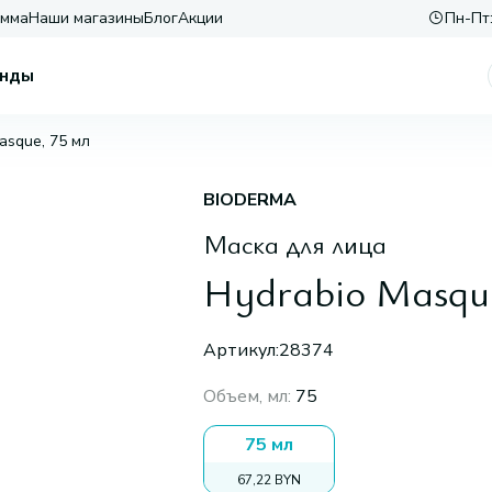
амма
Наши магазины
Блог
Акции
Пн-Пт:
нды
asque, 75 мл
BIODERMA
Маска для лица
Hydrabio Masque
Артикул:
28374
Объем, мл
:
75
75 мл
67,22 BYN