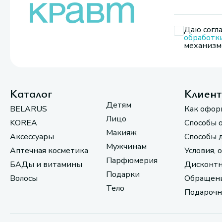
Даю согла
обработк
механизмо
Каталог
Клиен
Детям
BELARUS
Как офор
Лицо
KOREA
Способы 
Макияж
Аксессуары
Способы 
Мужчинам
Аптечная косметика
Условия, 
Парфюмерия
БАДы и витамины
Дисконтн
Подарки
Волосы
Обращени
Тело
Подарочн