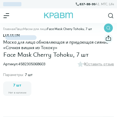
637-88-99
A1, МТС, Life
Главная
Лицо
Маски для лица
Face Mask Cherry Tohoku, 7 шт
LULULUN
Маска для лица обновляющая и придающая сияние
«Сочная вишня из Тохоку»
Face Mask Cherry Tohoku, 7 шт
Артикул:
4582305068603
0
Оставить отзыв
Параметры
:
7 шт
7 шт
Нет в наличии