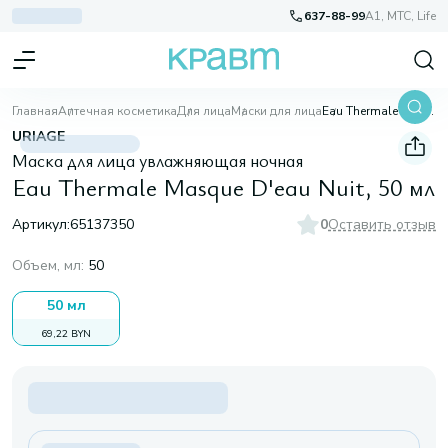
637-88-99
A1, МТС, Life
Главная
Аптечная косметика
Для лица
Маски для лица
Eau Thermale Masque D'eau Nuit, 50 мл
URIAGE
Маска для лица увлажняющая ночная
Eau Thermale Masque D'eau Nuit, 50 мл
Артикул:
65137350
0
Оставить отзыв
Объем, мл
:
50
50 мл
69,22 BYN