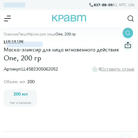
637-88-99
A1, МТС, Life
Главная
Лицо
Маски для лица
One, 200 гр
LULULUN
Маска-эликсир для лица мгновенного действия
One, 200 гр
Артикул:
LL4582305062052
0
Оставить отзыв
Объем, мл
:
200
200 мл
Нет в наличии