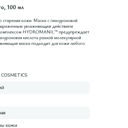
o, 100 мл
о старения кожи. Маска с гиалуроновой
выраженным увлажняющим действием
ный комплексом HYDROMANIL™ предупреждает
алуроновая кислота разной молекулярной
ажняющая маска подходит для кожи любого
E COSMETICS
ий
ая
пы кожи