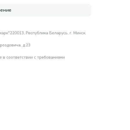
нение
арк"220013, Республика Беларусь, г. Минск
роздовича, д.23
е в соответствии с требованиями