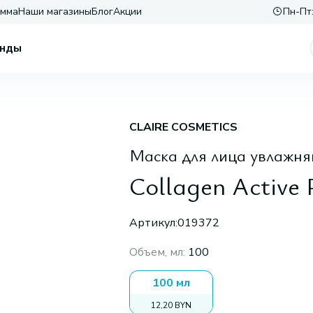
амма
Наши магазины
Блог
Акции
Пн-Пт:
нды
CLAIRE COSMETICS
Маска для лица увлажн
Collagen Active 
Артикул:
019372
Объем, мл
:
100
100 мл
12,20 BYN