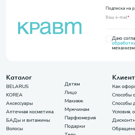
Подписка на р
Ваш e-mail
*
Даю согла
обработк
механизмо
Каталог
Клиен
Детям
BELARUS
Как офор
Лицо
KOREA
Способы 
Макияж
Аксессуары
Способы 
Мужчинам
Аптечная косметика
Условия, 
Парфюмерия
БАДы и витамины
Дисконтн
Подарки
Волосы
Обращени
Тело