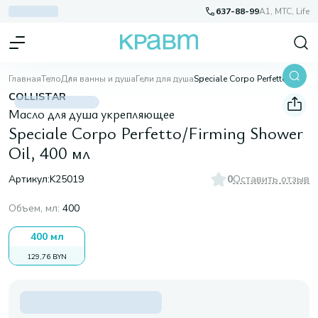
637-88-99
A1, МТС, Life
Главная
Тело
Для ванны и душа
Гели для душа
Speciale Corpo Perfetto/Firming Shower Oil, 400 мл
COLLISTAR
Масло для душа укрепляющее
Speciale Corpo Perfetto/Firming Shower
Oil, 400 мл
Артикул:
K25019
0
Оставить отзыв
Объем, мл
:
400
400 мл
129,76 BYN