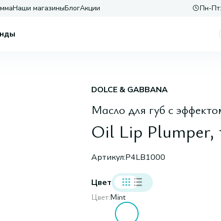
амма
Наши магазины
Блог
Акции
Пн-Пт:
нды
DOLCE & GABBANA
Масло для губ с эффекто
Oil Lip Plumper,
Артикул:
P4LB1000
Цвет
Цвет:
Mint