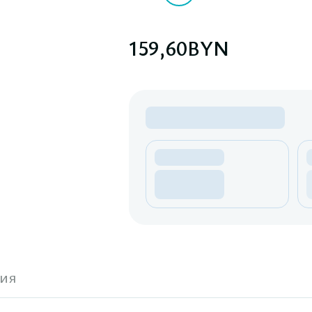
159,60
BYN
ия