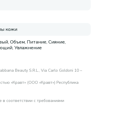
пы кожи
вый, Объем, Питание, Сияние,
ющий, Увлажнение
abbana Beauty S.R.L., Via Carlo Goldoni 10 –
стью «Кравт» (ООО «Кравт») Республика
е в соответствии с требованиями