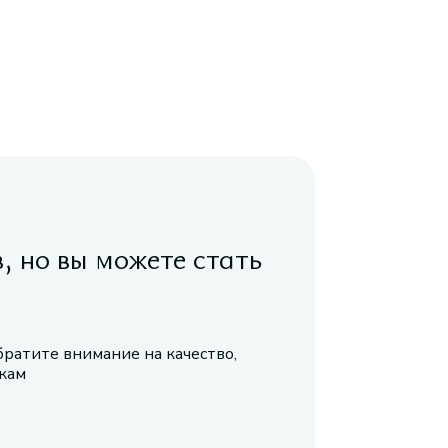
в, но вы можете стать
братите внимание на качество,
икам