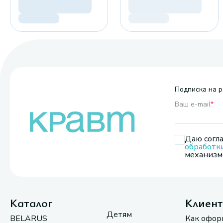
Подписка на р
Ваш e-mail
*
Даю согла
обработк
механизмо
Каталог
Клиен
Детям
BELARUS
Как офор