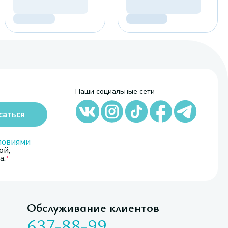
Наши социальные сети
саться
ловиями
ой,
а.
Обслуживание клиентов
637-88-99