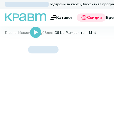
Подарочные карты
Дисконтная прогр
Каталог
Скидки
Бре
Главная
Макияж
Для губ
Блеск
Oil Lip Plumper, тон- Mint