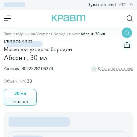
637-88-99
A1, МТС, Life
Главная
Мужчинам
Уход для бороды и усов
Абсент, 30 мл
L'ERBOLARIO
Масло для ухода за бородой
Абсент, 30 мл
Артикул:
8022328106273
0
Оставить отзыв
Объем, мл
:
30
30 мл
53,37 BYN