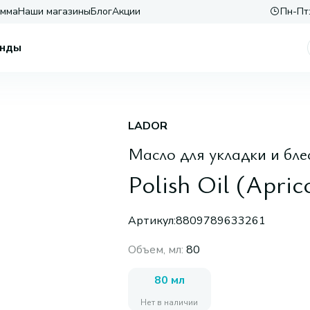
амма
Наши магазины
Блог
Акции
Пн-Пт:
нды
LADOR
Масло для укладки и бле
Polish Oil (Apric
Артикул:
8809789633261
Объем, мл
:
80
80 мл
Нет в наличии