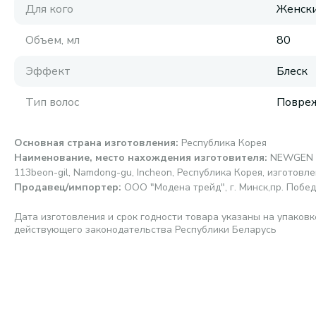
Для кого
Женск
Объем, мл
80
Эффект
Блеск
Тип волос
Повре
Основная страна изготовления
:
Республика Корея
Наименование, место нахождения изготовителя
:
NEWGEN C
113beon-gil, Namdong-gu, Incheon, Республика Корея, изготовл
Продавец/импортер
:
ООО "Модена трейд", г. Минск,пр. Победи
Дата изготовления и срок годности товара указаны на упаковк
действующего законодательства Республики Беларусь