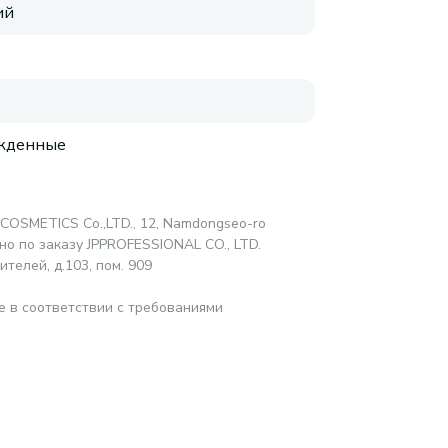
ий
жденные
OSMETICS Co.,LTD., 12, Namdongseo-ro
ено по заказу JPPROFESSIONAL CO., LTD.
телей, д.103, пом. 909
е в соответствии с требованиями