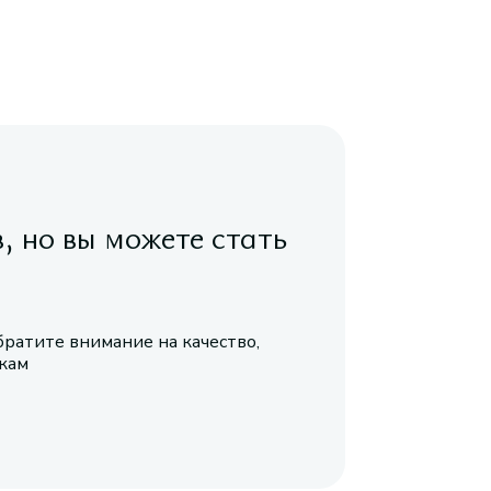
в, но вы можете стать
братите внимание на качество,
икам