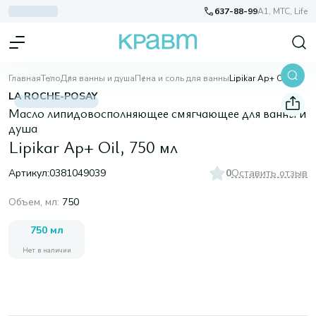
637-88-99
A1, МТС, Life
Главная
Тело
Для ванны и душа
Пена и соль для ванны
Lipikar Ap+ Oil, 750 мл
LA ROCHE-POSAY
Масло липидовосполняющее смягчающее для ванны и
душа
Lipikar Ap+ Oil, 750 мл
Артикул:
0381049039
0
Оставить отзыв
Объем, мл
:
750
750 мл
Нет в наличии