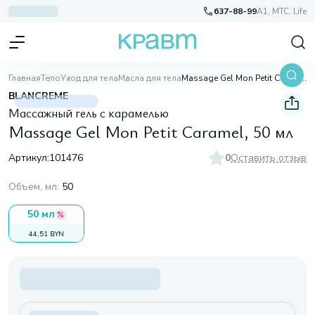
637-88-99
A1, МТС, Life
Главная
Тело
Уход для тела
Масла для тела
Massage Gel Mon Petit Caramel, 50 мл
BLANCREME
Массажный гель с карамелью
Massage Gel Mon Petit Caramel, 50 мл
Артикул:
101476
0
Оставить отзыв
Объем, мл
:
50
50 мл
44,51 BYN