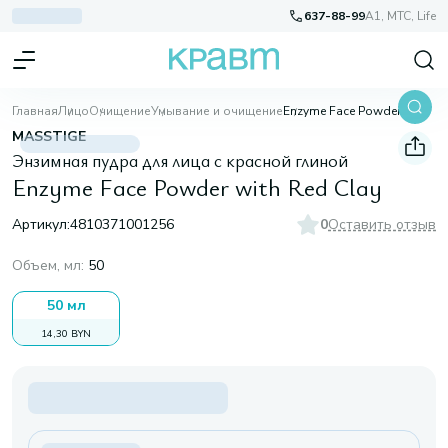
637-88-99
A1, МТС, Life
Главная
Лицо
Очищение
Умывание и очищение
Enzyme Face Powder with Red Clay
MASSTIGE
Энзимная пудра для лица c красной глиной
Enzyme Face Powder with Red Clay
Артикул:
4810371001256
0
Оставить отзыв
Объем, мл
:
50
50 мл
14,30 BYN