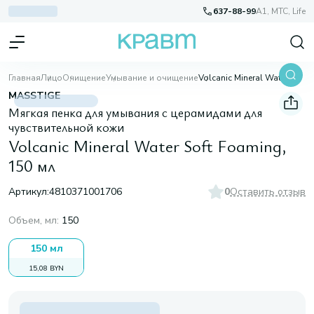
637-88-99
A1, МТС, Life
Главная
Лицо
Очищение
Умывание и очищение
Volcanic Mineral Water Soft Foaming, 150 мл
MASSTIGE
Мягкая пенка для умывания с церамидами для
чувствительной кожи
Volcanic Mineral Water Soft Foaming,
150 мл
Артикул:
4810371001706
0
Оставить отзыв
Объем, мл
:
150
150 мл
15,08 BYN