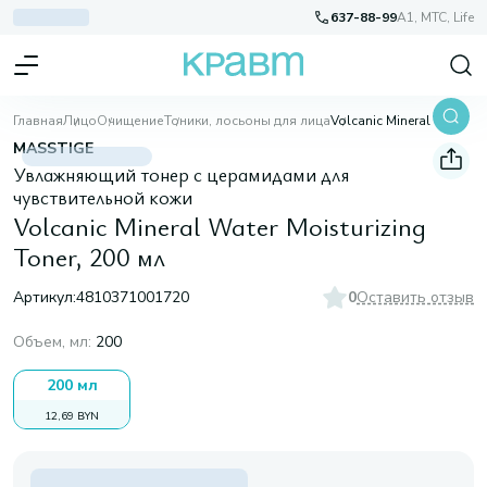
637-88-99
A1, МТС, Life
Главная
Лицо
Очищение
Тоники, лосьоны для лица
Volcanic Mineral Water Moisturizing Toner, 200 мл
MASSTIGE
Увлажняющий тонер с церамидами для
чувствительной кожи
Volcanic Mineral Water Moisturizing
Toner, 200 мл
Артикул:
4810371001720
0
Оставить отзыв
Объем, мл
:
200
200 мл
12,69 BYN