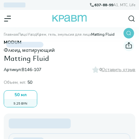
637-88-99
A1, МТС, Life
Главная
Лицо
Уход
Крем, гель, эмульсия для лица
Matting Fluid
MODUM
Флюид матирующий
Matting Fluid
Артикул:
B146-107
0
Оставить отзыв
Объем, мл
:
50
50 мл
9,25 BYN