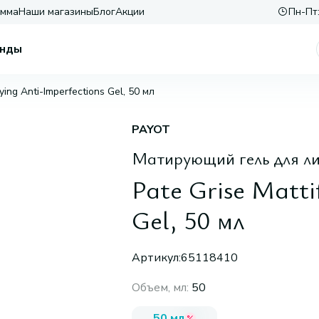
амма
Наши магазины
Блог
Акции
Пн-Пт:
нды
fying Anti-Imperfections Gel, 50 мл
PAYOT
Матирующий гель для ли
Pate Grise Matti
Gel, 50 мл
Артикул:
65118410
Объем, мл
:
50
50 мл