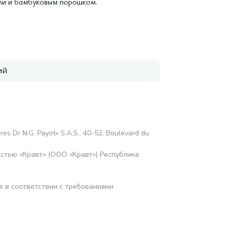
ли и бамбуковым порошком.
ий
res Dr N.G. Payot» S.A.S., 40-52, Boulevard du
стью «Кравт» (ООО «Кравт») Республика
е в соответствии с требованиями