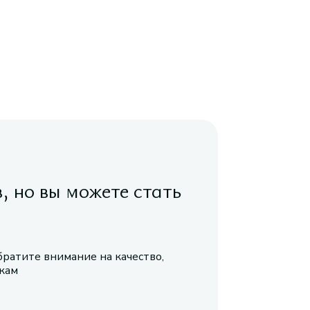
в, но вы можете стать
братите внимание на качество,
икам