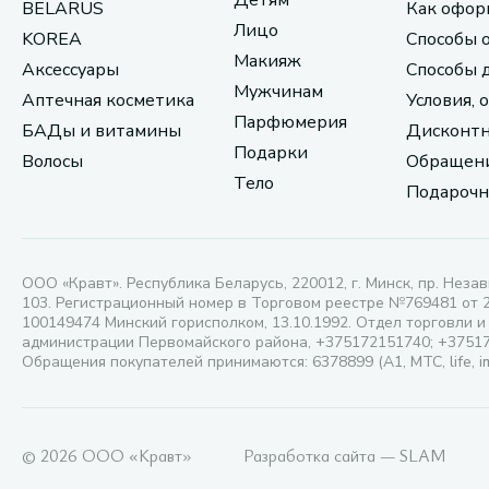
Детям
BELARUS
Как офор
Лицо
KOREA
Способы 
Макияж
Аксессуары
Способы 
Мужчинам
Аптечная косметика
Условия, 
Парфюмерия
БАДы и витамины
Дисконтн
Подарки
Волосы
Обращени
Тело
Подарочн
ООО «Кравт». Республика Беларусь, 220012, г. Минск, пр. Незав
103. Регистрационный номер в Торговом реестре №769481 от 
100149474 Минский горисполком, 13.10.1992. Отдел торговли и
администрации Первомайского района, +375172151740; +3751
Обращения покупателей принимаются: 6378899 (А1, МТС, life, i
© 2026 ООО «Кравт»
Разработка сайта — SLAM