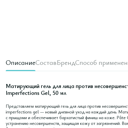
Описание
Состав
Бренд
Способ применен
Матирующий гель для лица против несовершенств
Imperfections Gel, 50 мл
Представляем матирующий гель для лица против несовершенст
imperfections gel — новый дневной уход на каждый день. Ма
с прыщами и обеспечивает бархатистый финиш на коже. Pâte G
устранению несовершенств, защищая кожу от загрязнений. Вам