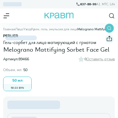
637-88-99
A1, МТС, Life
Главная
Лицо
Уход
Крем, гель, эмульсия для лица
Melograno Mattifying Sorbet Face Gel
PERLIER
Гель-сорбет для лица матирующий с грнатом
Melograno Mattifying Sorbet Face Gel
Артикул:
89466
0
Оставить отзыв
Объем, мл
:
50
50 мл
59,03 BYN