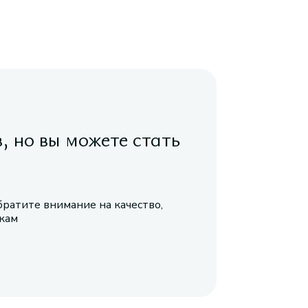
в, но вы можете стать
братите внимание на качество,
икам