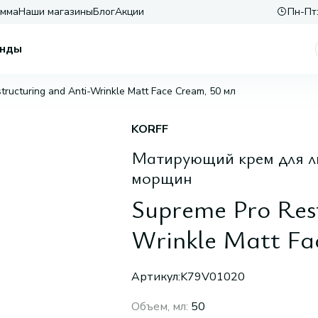
амма
Наши магазины
Блог
Акции
Пн-Пт:
нды
tructuring and Anti-Wrinkle Matt Face Cream, 50 мл
KORFF
Матирующий крем для л
морщин
Supreme Pro Rest
Wrinkle Matt Fa
Артикул:
K79V01020
Объем, мл
:
50