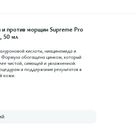
 и против морщин Supreme Pro
, 50 мл
алуроновой кислоты, ниацинамида и
ы. Формула обогащена цинком, который
лее чистой, сияющей и увлажненной.
оцедурам и поддержания результатов в
й кожи.
ий