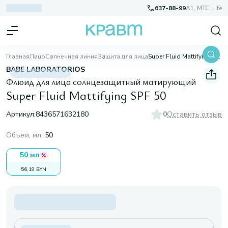
637-88-99
A1, МТС, Life
Главная
Лицо
Солнечная линия
Защита для лица
Super Fluid Mattifying SPF 50
BABE LABORATORIOS
Флюид для лица солнцезащитный матирующий
Super Fluid Mattifying SPF 50
Артикул:
8436571632180
0
Оставить отзыв
Объем, мл
:
50
50 мл
56,19 BYN