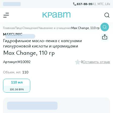
637-88-99
A1, МТС, Life
Главная
Лицо
Очищение
Умывание и очищение
Max Change, 110 гр
MAXCLINIC
Гидрофильное масло-пенка с капсулами
гиалуроновой кислоты и церамидами
Max Change, 110 гр
Артикул:
M10092
0
Оставить отзыв
Объем, мл
:
110
110 мл
100,36 BYN