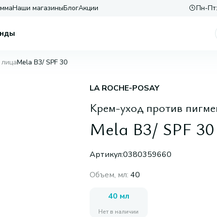
амма
Наши магазины
Блог
Акции
Пн-Пт:
нды
 лица
Mela B3/ SPF 30
LA ROCHE-POSAY
Крем-уход против пигм
Mela B3/ SPF 30
Артикул:
0380359660
Объем, мл
:
40
40 мл
Нет в наличии