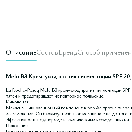
Описание
Состав
Бренд
Способ применен
Mela B3 Крем-уход против пигментации SPF 30,
La Roche-Posay Mela B3 крем-уход против пигментации SPF 
пятен и предотвращает их повторное появление.
Инновация:
Меласил – инновационный компонент в борьбе против пигмент
исследований. Он блокирует избыток меланина еще до того, к
Эффективность подтверждена клиническими исследованиями.
Показания:
Все виды пигментации, в том числе и пост-акне.