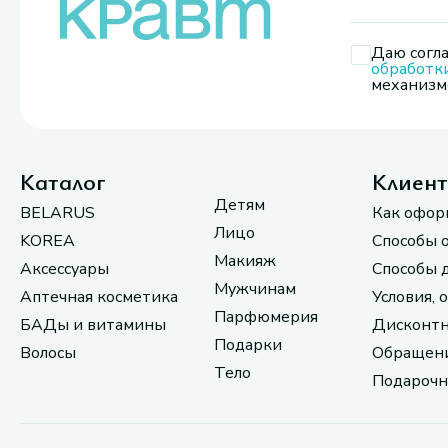
Даю согла
обработк
механизмо
Каталог
Клиен
Детям
BELARUS
Как офор
Лицо
KOREA
Способы 
Макияж
Аксессуары
Способы 
Мужчинам
Аптечная косметика
Условия, 
Парфюмерия
БАДы и витамины
Дисконтн
Подарки
Волосы
Обращени
Тело
Подарочн