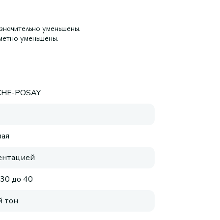
 значительно уменьшены.
метно уменьшены.
CHE-POSAY
ая
ентацией
 30 до 40
 тон