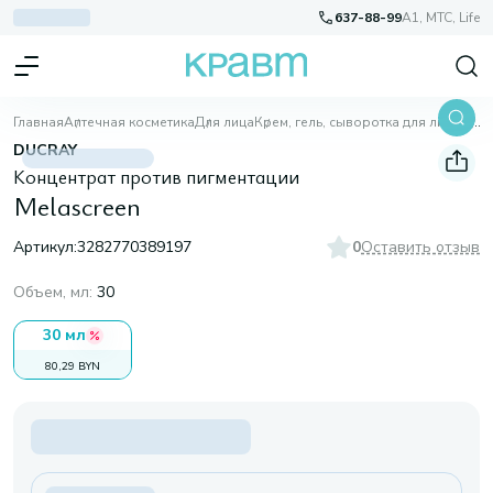
637-88-99
A1, МТС, Life
Главная
Аптечная косметика
Для лица
Крем, гель, сыворотка для лица
Melascreen
DUCRAY
Концентрат против пигментации
Melascreen
Артикул:
3282770389197
0
Оставить отзыв
Объем, мл
:
30
30 мл
80,29 BYN