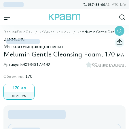
637-88-99
A1, МТС, Life
Главная
Лицо
Очищение
Умывание и очищение
Melumin Gentle Cleansing Foam, 170 мл
DERMEDIC
Мягкая очищающая пенка
Melumin Gentle Cleansing Foam, 170 мл
Артикул:
5901643177492
0
Оставить отзыв
Объем, мл
:
170
170 мл
48,20 BYN