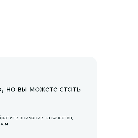
в, но вы можете стать
братите внимание на качество,
икам