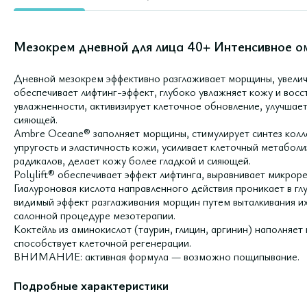
Мезокрем дневной для лица 40+ Интенсивное 
Дневной мезокрем эффективно разглаживает морщины, увеличи
обеспечивает лифтинг-эффект, глубоко увлажняет кожу и восс
увлажненности, активизирует клеточное обновление, улучшает
сияющей.
Ambre Oceane® заполняет морщины, стимулирует синтез колла
упругость и эластичность кожи, усиливает клеточный метабол
радикалов, делает кожу более гладкой и сияющей.
Polylift® обеспечивает эффект лифтинга, выравнивает микрор
Гиалуроновая кислота направленного действия проникает в гл
видимый эффект разглаживания морщин путем выталкивания их
салонной процедуре мезотерапии.
Коктейль из аминокислот (таурин, глицин, аргинин) наполняет
способствует клеточной регенерации.
ВНИМАНИЕ: активная формула — возможно пощипывание.
Подробные характеристики