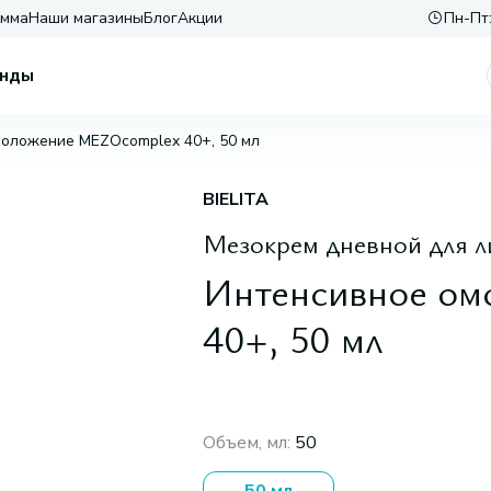
амма
Наши магазины
Блог
Акции
Пн-Пт:
нды
оложение MEZOcomplex 40+, 50 мл
BIELITA
Мезокрем дневной для л
Интенсивное о
40+, 50 мл
Объем, мл
:
50