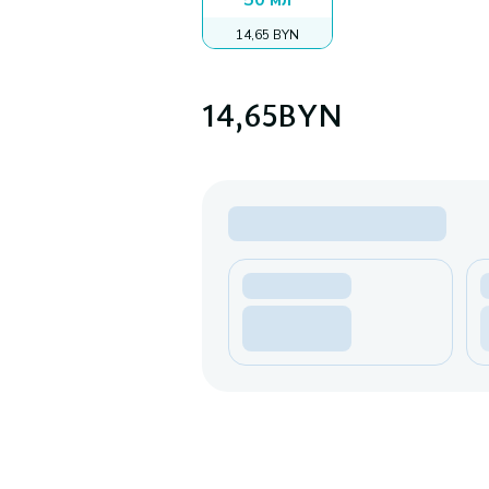
50 мл
14,65 BYN
14,65
BYN