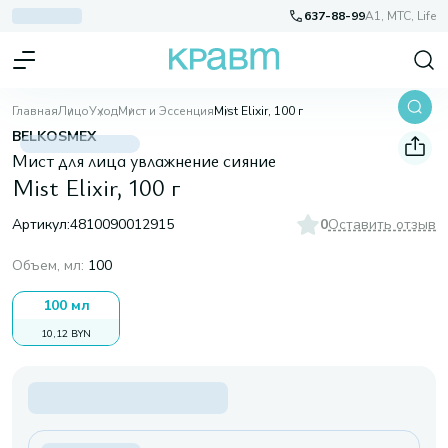
637-88-99
A1, МТС, Life
Главная
Лицо
Уход
Мист и Эссенция
Mist Elixir, 100 г
BELKOSMEX
Мист для лица увлажнение сияние
Mist Elixir, 100 г
Артикул:
4810090012915
0
Оставить отзыв
Объем, мл
:
100
100 мл
10,12 BYN