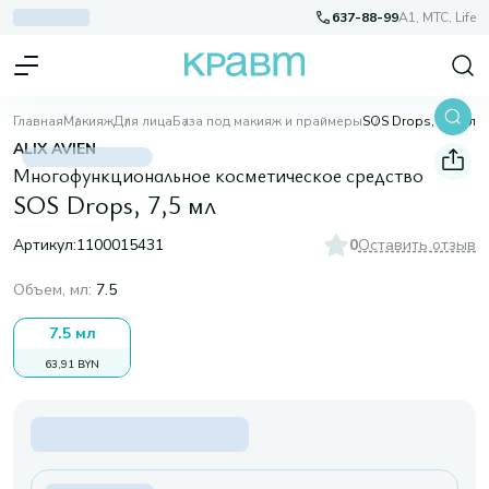
637-88-99
A1, МТС, Life
Главная
Макияж
Для лица
База под макияж и праймеры
SOS Drops, 7,5 мл
ALIX AVIEN
Многофункциональное косметическое средство
SOS Drops, 7,5 мл
Артикул:
1100015431
0
Оставить отзыв
Объем, мл
:
7.5
7.5 мл
63,91 BYN