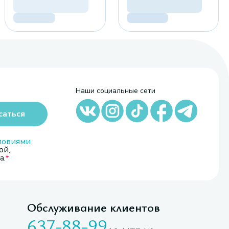
Наши социальные сети
саться
ловиями
ой,
а.
Обслуживание клиентов
637-88-99