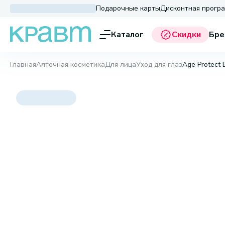
Подарочные карты
Дисконтная прогр
Каталог
Скидки
Бре
Главная
Аптечная косметика
Для лица
Уход для глаз
Age Protect 