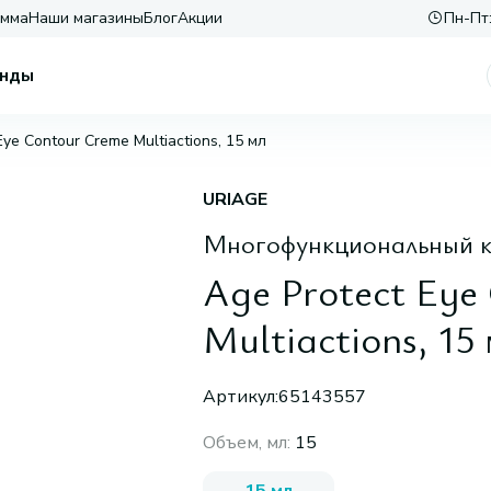
амма
Наши магазины
Блог
Акции
Пн-Пт:
нды
Eye Contour Creme Multiactions, 15 мл
URIAGE
Многофункциональный кр
Age Protect Eye
Multiactions, 15
Артикул:
65143557
Объем, мл
:
15