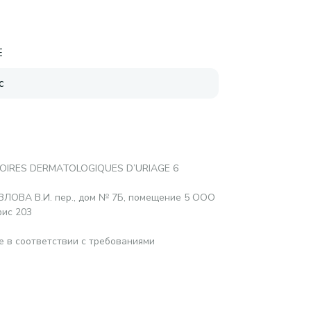
E
с
OIRES DERMATOLOGIQUES D’URIAGE 6
ОЗЛОВА В.И. пер., дом № 7Б, помещение 5 ООО
фис 203
е в соответствии с требованиями