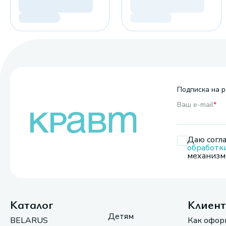
Подписка на р
Ваш e-mail
*
Даю согла
обработк
механизмо
Каталог
Клиен
Детям
BELARUS
Как офор