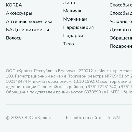
Лицо
KOREA
Способы 
Макияж
Аксессуары
Способы 
Мужчинам
Аптечная косметика
Условия, 
Парфюмерия
БАДы и витамины
Дисконтн
Подарки
Волосы
Обращени
Тело
Подарочн
ООО «Кравт». Республика Беларусь, 220012, г. Минск, пр. Незав
103. Регистрационный номер в Торговом реестре №769481 от 
100149474 Минский горисполком, 13.10.1992. Отдел торговли и
администрации Первомайского района, +375172151740; +3751
Обращения покупателей принимаются: 6378899 (А1, МТС, life, i
© 2026 ООО «Кравт»
Разработка сайта — SLAM