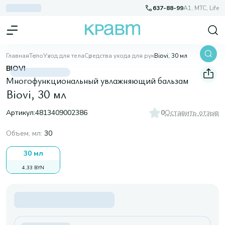
637-88-99
A1, МТС, Life
Главная
Тело
Уход для тела
Средства ухода для рук
Biovi, 30 мл
BIOVI
Многофункциональный увлажняющий бальзам
Biovi, 30 мл
Артикул:
4813409002386
0
Оставить отзыв
Объем, мл
:
30
30 мл
4,33 BYN