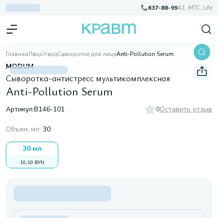
637-88-99
A1, МТС, Life
Главная
Лицо
Уход
Сыворотки для лица
Anti-Pollution Serum
MODUM
Сыворотка-антистресс мультикомплексная
Anti-Pollution Serum
Артикул:
B146-101
0
Оставить отзыв
Объем, мл
:
30
30 мл
10,10 BYN