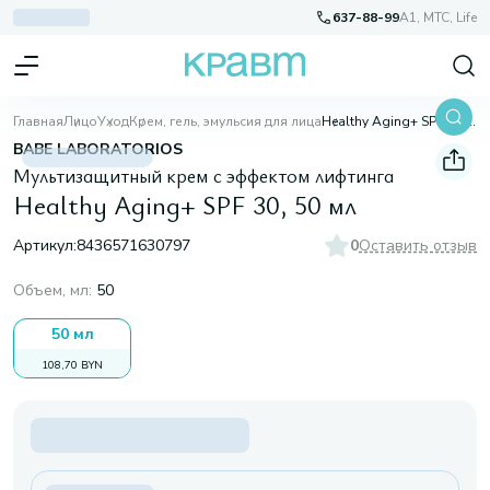
637-88-99
A1, МТС, Life
Главная
Лицо
Уход
Крем, гель, эмульсия для лица
Healthy Aging+ SPF 30, 50 мл
BABE LABORATORIOS
Мультизащитный крем с эффектом лифтинга
Healthy Aging+ SPF 30, 50 мл
Артикул:
8436571630797
0
Оставить отзыв
Объем, мл
:
50
50 мл
108,70 BYN