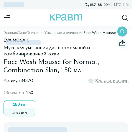
637-88-99
A1, МТС, Life
Главная
Лицо
Очищение
Умывание и очищение
Face Wash Mousse for Normal, Combination Skin, 150 мл
EVA MOSAIC
Мусс для умывания для нормальной и
комбинированной кожи
Face Wash Mousse for Normal,
Combination Skin, 150 мл
Артикул:
3437О
0
Оставить отзыв
Объем, мл
:
150
150 мл
14,81 BYN