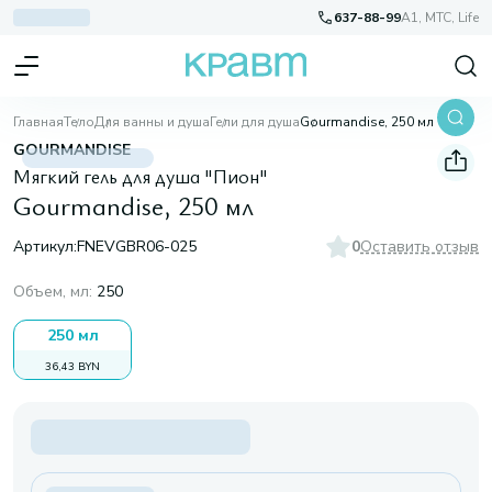
637-88-99
A1, МТС, Life
Главная
Тело
Для ванны и душа
Гели для душа
Gourmandise, 250 мл
GOURMANDISE
Мягкий гель для душа "Пион"
Gourmandise, 250 мл
Артикул:
FNEVGBR06-025
0
Оставить отзыв
Объем, мл
:
250
250 мл
36,43 BYN