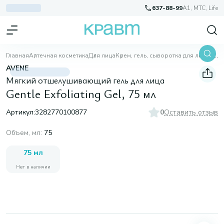
637-88-99
A1, МТС, Life
Главная
Аптечная косметика
Для лица
Крем, гель, сыворотка для лица
Gentle Exfoliating Gel, 75 мл
AVENE
Мягкий отшелушивающий гель для лица
Gentle Exfoliating Gel, 75 мл
Артикул:
3282770100877
0
Оставить отзыв
Объем, мл
:
75
75 мл
Нет в наличии