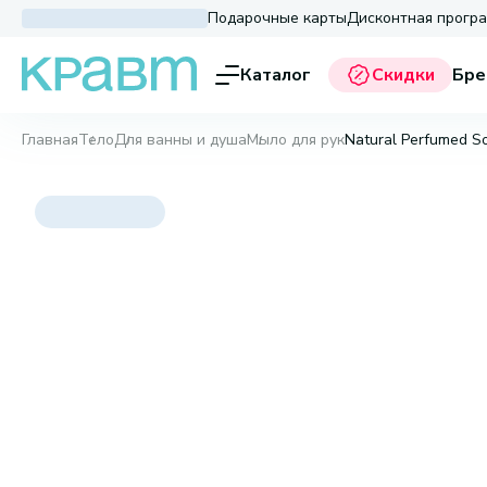
Подарочные карты
Дисконтная прогр
Каталог
Скидки
Бре
Главная
Тело
Для ванны и душа
Мыло для рук
Natural Perfumed S