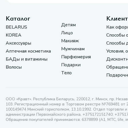
Каталог
Клиен
Детям
BELARUS
Как офор
Лицо
KOREA
Способы 
Макияж
Аксессуары
Способы 
Мужчинам
Аптечная косметика
Условия, 
Парфюмерия
БАДы и витамины
Дисконтн
Подарки
Волосы
Обращени
Тело
Подарочн
ООО «Кравт». Республика Беларусь, 220012, г. Минск, пр. Незав
103. Регистрационный номер в Торговом реестре №769481 от 
100149474 Минский горисполком, 13.10.1992. Отдел торговли и
администрации Первомайского района, +375172151740; +3751
Обращения покупателей принимаются: 6378899 (А1, МТС, life, i