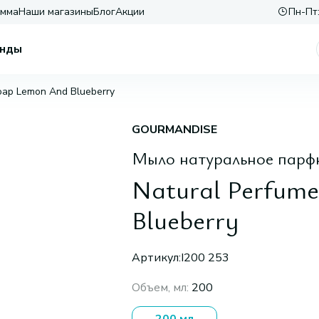
амма
Наши магазины
Блог
Акции
Пн-Пт:
нды
oap Lemon And Blueberry
GOURMANDISE
Мыло натуральное пар
Natural Perfum
Blueberry
Артикул:
I200 253
Объем, мл
:
200