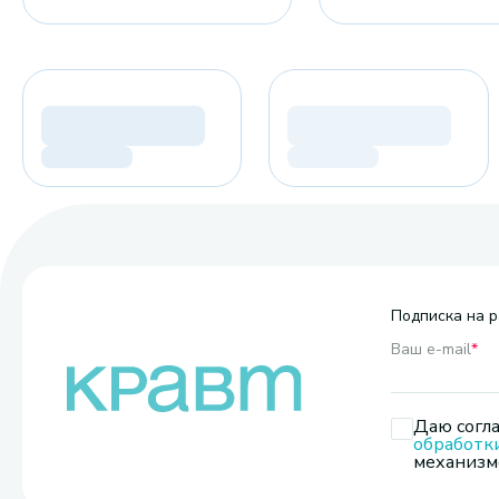
Подписка на р
Ваш e-mail
*
Даю согла
обработк
механизмо