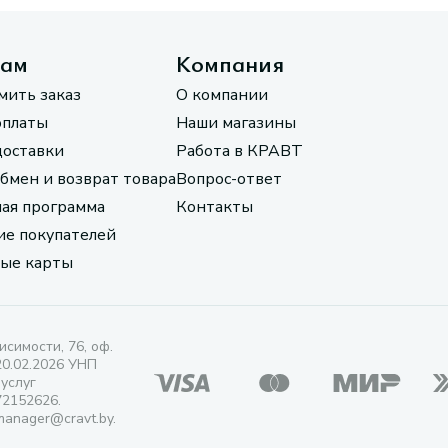
там
Компания
мить заказ
О компании
оплаты
Наши магазины
доставки
Работа в КРАВТ
обмен и возврат товара
Вопрос-ответ
ая программа
Контакты
е покупателей
ые карты
исимости, 76, оф.
20.02.2026 УНП
 услуг
72152626.
manager@cravt.by.