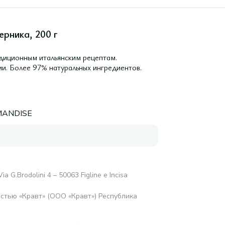
рника, 200 г
диционным итальянским рецептам.
и. Более 97% натуральных ингредиентов.
ANDISE
 Via G.Brodolini 4 – 50063 Figline e Incisa
стью «Кравт» (ООО «Кравт») Республика