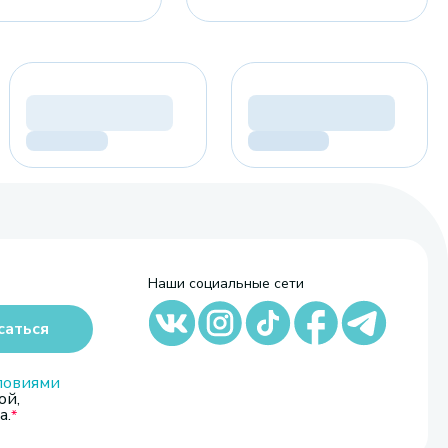
Наши социальные сети
саться
ловиями
ой,
а.