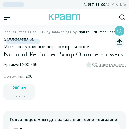
637-88-99
A1, МТС, Life
Главная
Тело
Для ванны и душа
Мыло для рук
Natural Perfumed Soap Orange Flowers
GOURMANDISE
Мыло натуральное парфюмированное
Natural Perfumed Soap Orange Flowers
Артикул:
I 200 265
0
Оставить отзыв
Объем, мл
:
200
200 мл
Нет в наличии
Товар недоступен для заказа в интернет-магазине